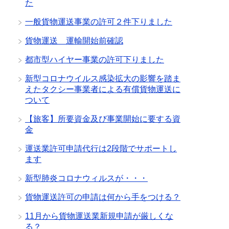
た
一般貨物運送事業の許可２件下りました
貨物運送 運輸開始前確認
都市型ハイヤー事業の許可下りました
新型コロナウイルス感染拡大の影響を踏ま
えたタクシー事業者による有償貨物運送に
ついて
【旅客】所要資金及び事業開始に要する資
金
運送業許可申請代行は2段階でサポートし
ます
新型肺炎コロナウィルスが・・・
貨物運送許可の申請は何から手をつける？
11月から貨物運送業新規申請が厳しくな
る？