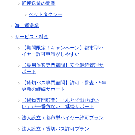
軽運送業の開業
ペットタクシー
海上運送業
サービス・料金
【期間限定！キャンペーン】都市型ハ
イヤー許可申請がしやすい
【乗用旅客専門顧問】安全継続管理サ
ポート
【貸切バス専門顧問】許可・監査・5年
更新の継続サポート
【貨物専門顧問】「あとで出せばい
い」が一番危ない 継続サポート
法人設立＋都市型ハイヤー許可プラン
法人設立＋貸切バス許可プラン