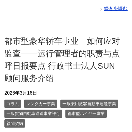
続きを読む
都市型豪华轿车事业 如何应对
监查——运行管理者的职责与点
呼日报要点 行政书士法人SUN
顾问服务介绍
2026年3月16日
コラム
レンタカー事業
一般乗用旅客自動車運送事業
一般貨物自動車運送事業許可
都市型ハイヤー事業
顧問契約