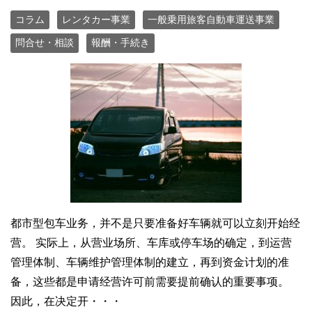
コラム
レンタカー事業
一般乗用旅客自動車運送事業
問合せ・相談
報酬・手続き
都市型包车业务，并不是只要准备好车辆就可以立刻开始经
营。 实际上，从营业场所、车库或停车场的确定，到运营
管理体制、车辆维护管理体制的建立，再到资金计划的准
备，这些都是申请经营许可前需要提前确认的重要事项。
因此，在决定开・・・