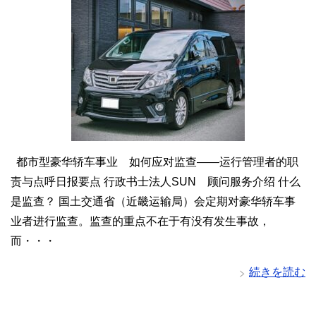
都市型豪华轿车事业 如何应对监查——运行管理者的职
责与点呼日报要点 行政书士法人SUN 顾问服务介绍 什么
是监查？ 国土交通省（近畿运输局）会定期对豪华轿车事
业者进行监查。监查的重点不在于有没有发生事故，
而・・・
続きを読む