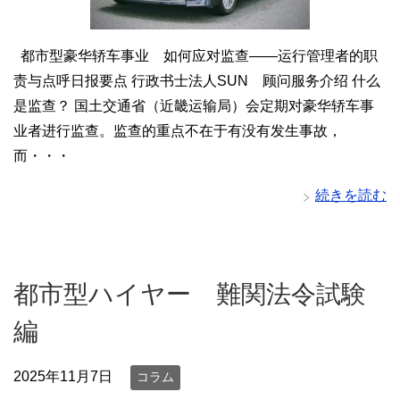
都市型豪华轿车事业 如何应对监查——运行管理者的职
责与点呼日报要点 行政书士法人SUN 顾问服务介绍 什么
是监查？ 国土交通省（近畿运输局）会定期对豪华轿车事
业者进行监查。监查的重点不在于有没有发生事故，
而・・・
続きを読む
都市型ハイヤー 難関法令試験
編
2025年11月7日
コラム