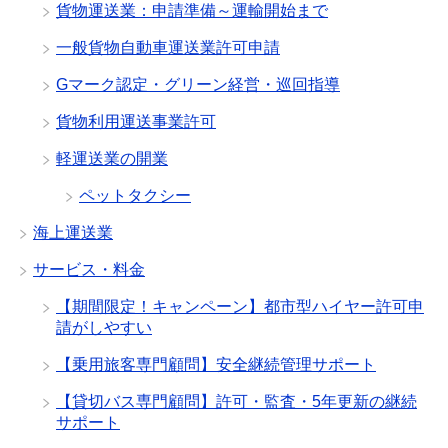
貨物運送業：申請準備～運輸開始まで
一般貨物自動車運送業許可申請
Gマーク認定・グリーン経営・巡回指導
貨物利用運送事業許可
軽運送業の開業
ペットタクシー
海上運送業
サービス・料金
【期間限定！キャンペーン】都市型ハイヤー許可申
請がしやすい
【乗用旅客専門顧問】安全継続管理サポート
【貸切バス専門顧問】許可・監査・5年更新の継続
サポート