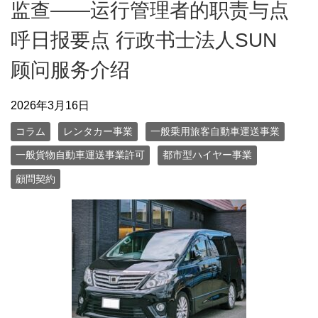
监查——运行管理者的职责与点
呼日报要点 行政书士法人SUN
顾问服务介绍
2026年3月16日
コラム
レンタカー事業
一般乗用旅客自動車運送事業
一般貨物自動車運送事業許可
都市型ハイヤー事業
顧問契約