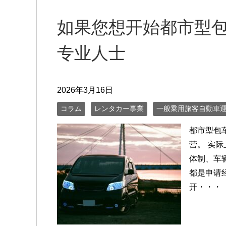
如果您想开始都市型
专业人士
2026年3月16日
コラム
レンタカー事業
一般乗用旅客自動車
都市型包
营。 实
体制、车
都是申请
开・・・