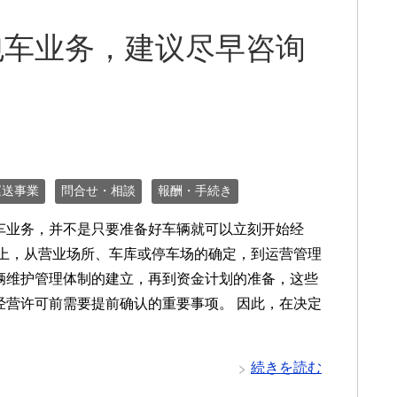
包车业务，建议尽早咨询
運送事業
問合せ・相談
報酬・手続き
车业务，并不是只要准备好车辆就可以立刻开始经
际上，从营业场所、车库或停车场的确定，到运营管理
辆维护管理体制的建立，再到资金计划的准备，这些
经营许可前需要提前确认的重要事项。 因此，在决定
続きを読む