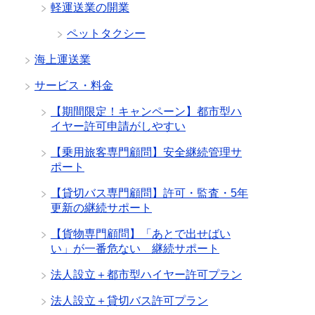
軽運送業の開業
ペットタクシー
海上運送業
サービス・料金
【期間限定！キャンペーン】都市型ハ
イヤー許可申請がしやすい
【乗用旅客専門顧問】安全継続管理サ
ポート
【貸切バス専門顧問】許可・監査・5年
更新の継続サポート
【貨物専門顧問】「あとで出せばい
い」が一番危ない 継続サポート
法人設立＋都市型ハイヤー許可プラン
法人設立＋貸切バス許可プラン