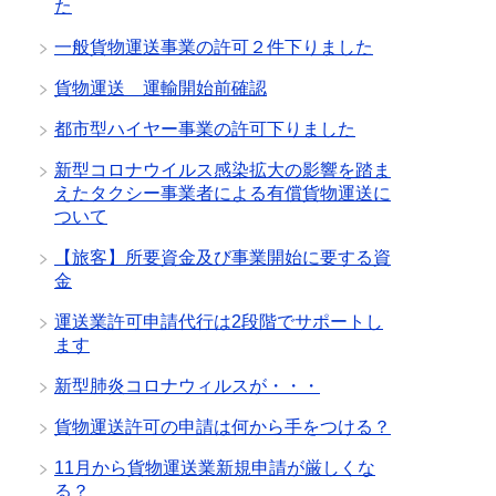
た
一般貨物運送事業の許可２件下りました
貨物運送 運輸開始前確認
都市型ハイヤー事業の許可下りました
新型コロナウイルス感染拡大の影響を踏ま
えたタクシー事業者による有償貨物運送に
ついて
【旅客】所要資金及び事業開始に要する資
金
運送業許可申請代行は2段階でサポートし
ます
新型肺炎コロナウィルスが・・・
貨物運送許可の申請は何から手をつける？
11月から貨物運送業新規申請が厳しくな
る？