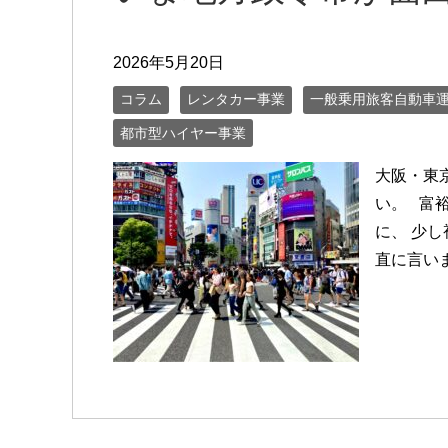
2026年5月20日
コラム
レンタカー事業
一般乗用旅客自動車
都市型ハイヤー事業
大阪・東
い。 富
に、 少
直に言い