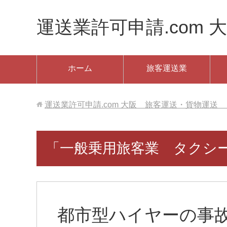
運送業許可申請.com 大
ホーム
旅客運送業
運送業許可申請.com 大阪 旅客運送・貨物運送 ✆06
「一般乗用旅客業 タクシ
都市型ハイヤーの事