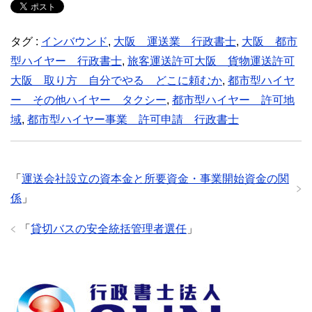
タグ :
インバウンド
,
大阪 運送業 行政書士
,
大阪 都市
型ハイヤー 行政書士
,
旅客運送許可大阪 貨物運送許可
大阪 取り方 自分でやる どこに頼むか
,
都市型ハイヤ
ー その他ハイヤー タクシー
,
都市型ハイヤー 許可地
域
,
都市型ハイヤー事業 許可申請 行政書士
「
運送会社設立の資本金と所要資金・事業開始資金の関
係
」
「
貸切バスの安全統括管理者選任
」