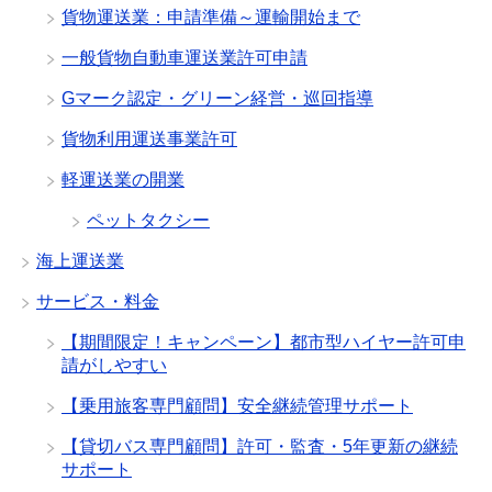
貨物運送業：申請準備～運輸開始まで
一般貨物自動車運送業許可申請
Gマーク認定・グリーン経営・巡回指導
貨物利用運送事業許可
軽運送業の開業
ペットタクシー
海上運送業
サービス・料金
【期間限定！キャンペーン】都市型ハイヤー許可申
請がしやすい
【乗用旅客専門顧問】安全継続管理サポート
【貸切バス専門顧問】許可・監査・5年更新の継続
サポート