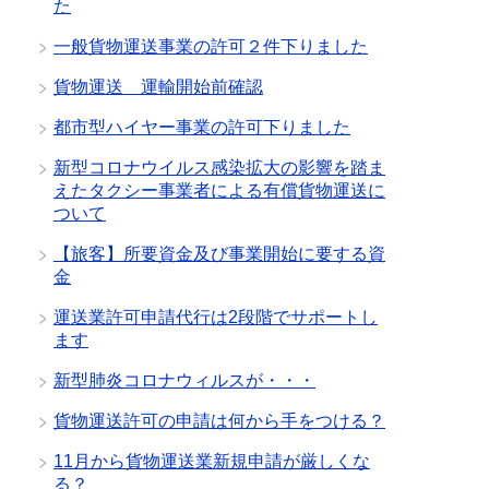
た
一般貨物運送事業の許可２件下りました
貨物運送 運輸開始前確認
都市型ハイヤー事業の許可下りました
新型コロナウイルス感染拡大の影響を踏ま
えたタクシー事業者による有償貨物運送に
ついて
【旅客】所要資金及び事業開始に要する資
金
運送業許可申請代行は2段階でサポートし
ます
新型肺炎コロナウィルスが・・・
貨物運送許可の申請は何から手をつける？
11月から貨物運送業新規申請が厳しくな
る？