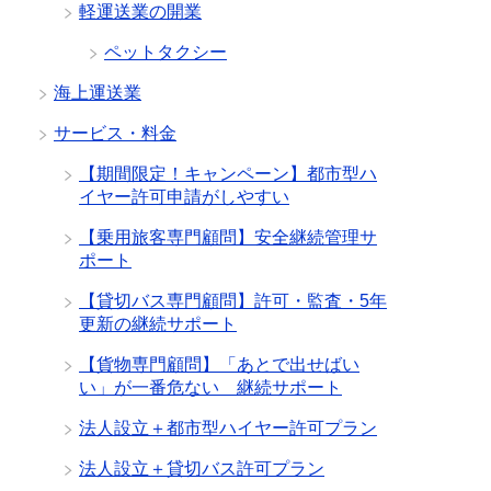
軽運送業の開業
ペットタクシー
海上運送業
サービス・料金
【期間限定！キャンペーン】都市型ハ
イヤー許可申請がしやすい
【乗用旅客専門顧問】安全継続管理サ
ポート
【貸切バス専門顧問】許可・監査・5年
更新の継続サポート
【貨物専門顧問】「あとで出せばい
い」が一番危ない 継続サポート
法人設立＋都市型ハイヤー許可プラン
法人設立＋貸切バス許可プラン