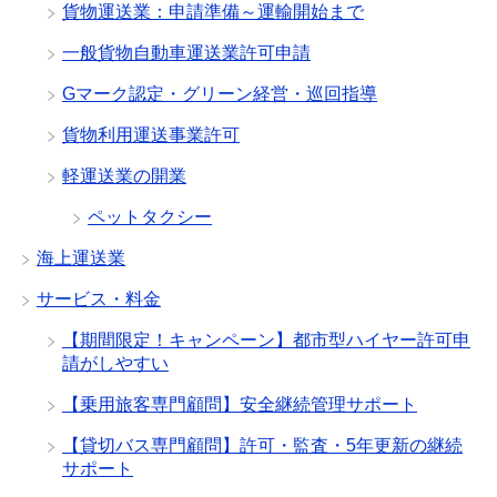
貨物運送業：申請準備～運輸開始まで
一般貨物自動車運送業許可申請
Gマーク認定・グリーン経営・巡回指導
貨物利用運送事業許可
軽運送業の開業
ペットタクシー
海上運送業
サービス・料金
【期間限定！キャンペーン】都市型ハイヤー許可申
請がしやすい
【乗用旅客専門顧問】安全継続管理サポート
【貸切バス専門顧問】許可・監査・5年更新の継続
サポート