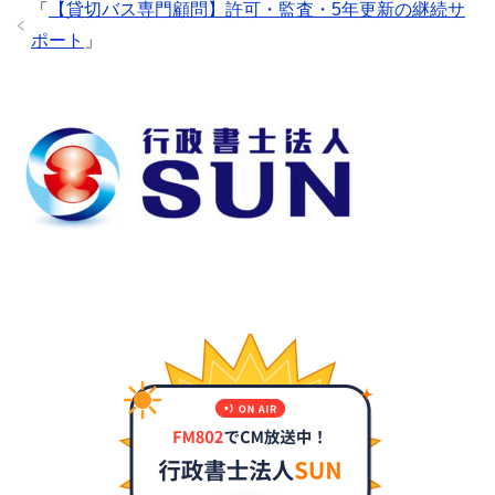
「
【貸切バス専門顧問】許可・監査・5年更新の継続サ
ポート
」