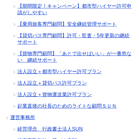
【期間限定！キャンペーン】都市型ハイヤー許可申
請がしやすい
【乗用旅客専門顧問】安全継続管理サポート
【貸切バス専門顧問】許可・監査・5年更新の継続
サポート
【貨物専門顧問】「あとで出せばいい」が一番危な
い 継続サポート
法人設立＋都市型ハイヤー許可プラン
法人設立＋貸切バス許可プラン
法人設立＋貨物運送業許可プラン
起業直後の社長のためのライトな顧問ＳＵＮ
運営事務所
経営理念 行政書士法人SUN