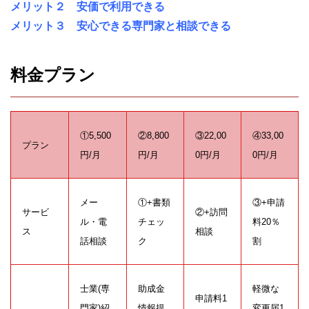
メリット２ 安価で利用できる
メリット３ 安心できる専門家と相談できる
料金プラン
①5,500
②8,800
③22,00
④33,00
プラン
円/月
円/月
0円/月
0円/月
メー
①+書類
③+申請
サービ
②+訪問
ル・電
チェッ
料20％
ス
相談
話相談
ク
割
士業(専
助成金
軽微な
申請料1
門家)紹
情報提
変更届1