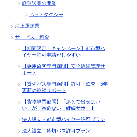
軽運送業の開業
ペットタクシー
海上運送業
サービス・料金
【期間限定！キャンペーン】都市型ハ
イヤー許可申請がしやすい
【乗用旅客専門顧問】安全継続管理サ
ポート
【貸切バス専門顧問】許可・監査・5年
更新の継続サポート
【貨物専門顧問】「あとで出せばい
い」が一番危ない 継続サポート
法人設立＋都市型ハイヤー許可プラン
法人設立＋貸切バス許可プラン