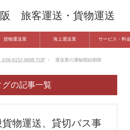
阪 旅客運送・貨物運送 ✆06
貨物運送業
海上運送業
サービス・料
-6152-9688
TOP
運送業の運輸開始期限
タグの記事一覧
般貨物運送、貸切バス事