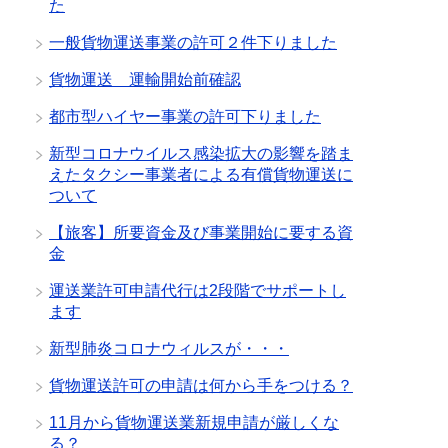
た
一般貨物運送事業の許可２件下りました
貨物運送 運輸開始前確認
都市型ハイヤー事業の許可下りました
新型コロナウイルス感染拡大の影響を踏ま
えたタクシー事業者による有償貨物運送に
ついて
【旅客】所要資金及び事業開始に要する資
金
運送業許可申請代行は2段階でサポートし
ます
新型肺炎コロナウィルスが・・・
貨物運送許可の申請は何から手をつける？
11月から貨物運送業新規申請が厳しくな
る？