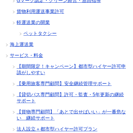
Gマーク認定・グリーン経営・巡回指導
貨物利用運送事業許可
軽運送業の開業
ペットタクシー
海上運送業
サービス・料金
【期間限定！キャンペーン】都市型ハイヤー許可申
請がしやすい
【乗用旅客専門顧問】安全継続管理サポート
【貸切バス専門顧問】許可・監査・5年更新の継続
サポート
【貨物専門顧問】「あとで出せばいい」が一番危な
い 継続サポート
法人設立＋都市型ハイヤー許可プラン