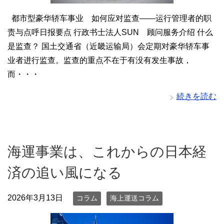
都市型豪华轿车事业 如何应对监查——运行管理者的职
责与点呼日报要点 行政书士法人SUN 顾问服务介绍 什么
是监查？ 国土交通省（近畿运输局）会定期对豪华轿车事
业者进行监查。监查的重点不在于有没有发生事故，
而・・・
続きを読む
海運事業は、これからの日本経
済の追い風になる
2026年3月13日
コラム
海上運送コラム