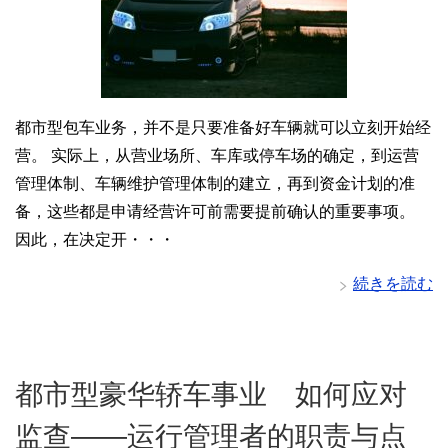
都市型包车业务，并不是只要准备好车辆就可以立刻开始经
营。 实际上，从营业场所、车库或停车场的确定，到运营
管理体制、车辆维护管理体制的建立，再到资金计划的准
备，这些都是申请经营许可前需要提前确认的重要事项。
因此，在决定开・・・
続きを読む
都市型豪华轿车事业 如何应对
监查——运行管理者的职责与点